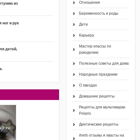
Отношения
етунию из
Беременность и роды
 ног и рук
Дети
Карьера
Мастер классы по
ля детей,
рукоделию
Полезные советы для дома
ть
Народные праздники
О звездах
Домашние рецепты
Рецепты для мультиварки
Polaris
Диетические рецепты
iherb отзывы и хвасты на