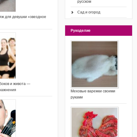
русском
Сад и огород
яж для девушки «звездное
Рукоделие
 боков и живота —
ражнения
Меховые варежки своими
руками