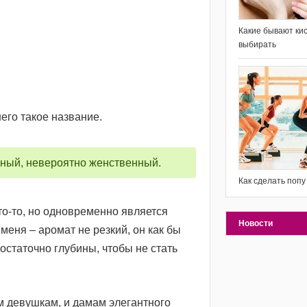
Какие бывают кис
выбирать
него такое название.
очный, невероятно женственный.
Как сделать попу
то-то, но одновременно является
Новости
еня – аромат не резкий, он как бы
остаточно глубины, чтобы не стать
м девушкам, и дамам элегантного