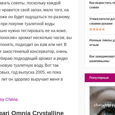
авать советы, поскольку каждой
Как вырастить п
семян
нравится свой запах, мало того, на
оже он будет ощущаться по-разному.
Утяжелители для
при покупке туалетной воды
своими руками
ьно нужно тестировать ее на коже,
поносив» аромат несколько часов, вы
Ночные линзы д
понять, подходит он вам или нет. В
отзыв
я закостенелый консерватор, очень
Как замаринова
ыбираю подходящий аромат и редко
шампиньоны
новую туалетную воду. Вот так
новых, год выпуска 2005, но пока
Популярные
 лет он здорово выручает меня в
ior Chérie
.
ri Omnia Crystalline