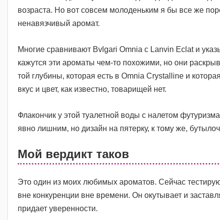
возраста. Но вот совсем молоденьким я бы все же по
ненавязчивый аромат.
Многие сравнивают Bvlgari Omnia с Lanvin Eclat и указ
кажутся эти ароматы чем-то похожими, но они раскрыв
той глубины, которая есть в Omnia Crystalline и котора
вкус и цвет, как известно, товарищей нет.
Флакончик у этой туалетной воды с налетом футуризма 
явно лишним, но дизайн на пятерку, к тому же, бутыло
Мой вердикт таков
Это один из моих любимых ароматов. Сейчас тестирую н
вне конкуренции вне времени. Он окутывает и заставл
придает уверенности.