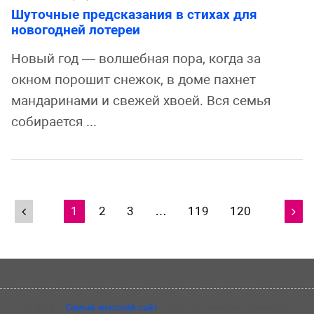
Шуточные предсказания в стихах для
новогодней лотереи
Новый год — волшебная пора, когда за
окном порошит снежок, в доме пахнет
мандаринами и свежей хвоей. Вся семья
собирается ...
1
2
3
…
119
120
Навигация

по
записям
©
2019
~
Самый женский сайт
~ сайт для женщин о красоте,