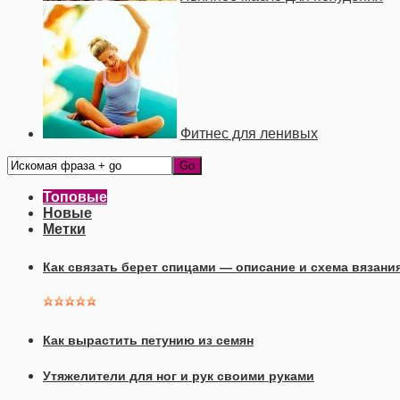
Фитнес для ленивых
Топовые
Новые
Метки
Как связать берет спицами — описание и схема вязани
Как вырастить петунию из семян
Утяжелители для ног и рук своими руками