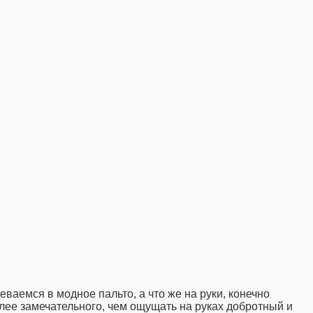
еваемся в модное пальто, а что же на руки, конечно
лее замечательного, чем ощущать на руках добротный и