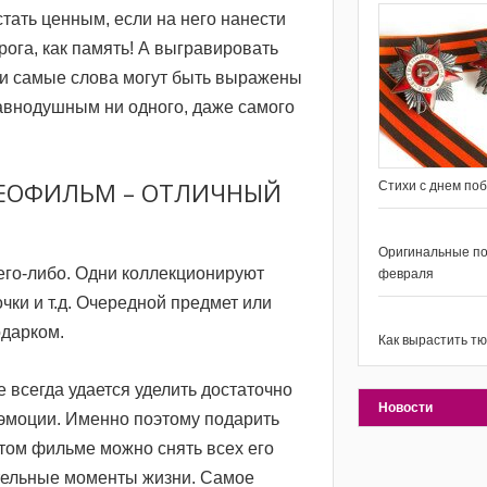
тать ценным, если на него нанести
рога, как память! А выгравировать
ти самые слова могут быть выражены
 равнодушным ни одного, даже самого
ДЕОФИЛЬМ – ОТЛИЧНЫЙ
Стихи с днем по
Оригинальные по
его-либо. Одни коллекционируют
февраля
чки и т.д. Очередной предмет или
одарком.
Как вырастить т
 всегда удается уделить достаточно
Новости
и эмоции. Именно поэтому подарить
том фильме можно снять всех его
ительные моменты жизни. Самое