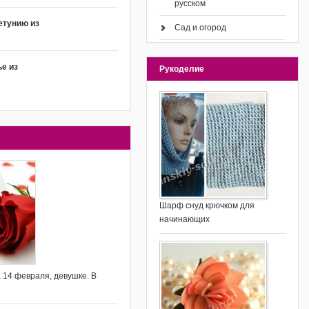
русском
етунию из
Сад и огород
е из
Рукоделие
Шарф снуд крючком для
начинающих
 14 февраля, девушке. В