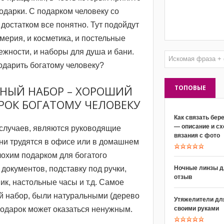
одарки. С подарком человеку со
достатком все понятно. Тут подойдут
ерия, и косметика, и постельные
жности, и наборы для душа и бани.
одарить богатому человеку?
ТОПОВЫЕ
НЫЙ НАБОР – ХОРОШИЙ
РОК БОГАТОМУ ЧЕЛОВЕКУ
Как связать бер
— описание и с
случаев, являются руководящие
вязания с фото
ни трудятся в офисе или в домашнем
лохим подарком для богатого
Ночные линзы д
 документов, подставку под ручки,
отзыв
ик, настольные часы и т.д. Самое
й набор, были натуральными (дерево
Утяжелители для
своими руками
подарок может оказаться ненужным.