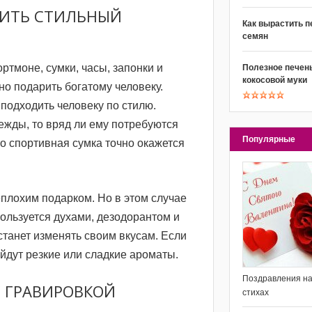
РИТЬ СТИЛЬНЫЙ
Как вырастить п
семян
ортмоне, сумки, часы, запонки и
Полезное печень
кокосовой муки
о подарить богатому человеку.
подходить человеку по стилю.
ежды, то вряд ли ему потребуются
Популярные
то спортивная сумка точно окажется
плохим подарком. Но в этом случае
пользуется духами, дезодорантом и
станет изменять своим вкусам. Если
ойдут резкие или сладкие ароматы.
Поздравления на
С ГРАВИРОВКОЙ
стихах