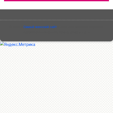
©
2019
~
Самый женский сайт
~ сайт для женщин о красоте,
здоровье отношениях, семье, доме и т.д. ~