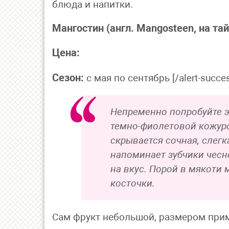
блюда и напитки.
Мангостин (англ. Mangosteen, на та
Цена:
Сезон:
с мая по сентябрь [/alert-succe
Непременно попробуйте э
темно-фиолетовой кожуро
скрывается сочная, слегк
напоминает зубчики чесн
на вкус. Порой в мякоти 
косточки.
Сам фрукт небольшой, размером прим