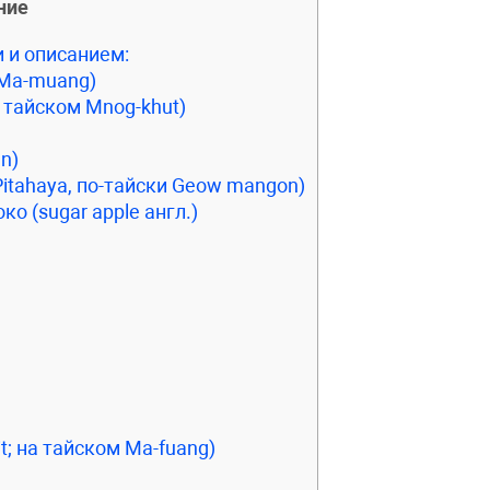
ние
 и описанием:
 Ma-muang)
 тайском Mnog-khut)
n)
itahaya, по-тайски Geow mangon)
ко (sugar apple англ.)
it; на тайском Ma-fuang)