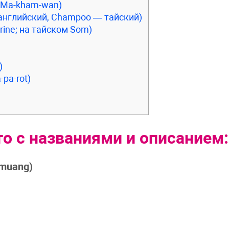
и Ma-kham-wan)
 английский, Champoo — тайский)
ine; на тайском Som)
)
-pa-rot)
о с названиями и описанием:
-muang)