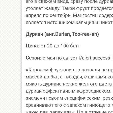
его в свежем виде, сразу после дуриа
утоляет жажду. Такой фрукт продаетс
апреля по сентябрь. Мангостин содер
является источником кальция и нико
Дуриан (анг.Durian, Too-ree-an)
Цена:
от 20 до 100 батт
Сезон:
с мая по август [/alert-success]
«Королем фруктов» его назвали не п
массой до 8кг, а твердая, с шипами к
мякоть дуриана нежно желтого цвета 
дуриан эффективным афрозодиаком. О
знаменит своим специфическим, резк
сравнивают его с запахом гниющего м
«вкус рая, запах ада». Но в отличие о