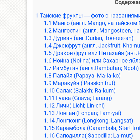
Содержа
1
Тайские фрукты — фото с названиями
1.1
Манго (англ. Mango, на тайском
1.2
Мангостин (англ. Mangosteen, на
1.3
Дуриан (анг.Durian, Too-ree-an)
1.4
Джекфрут (англ. Jackfruit; Kha-nu
1.5
Дракон фрут или Питахайя (анг.P
1.6
Нойна (Noi-na) или Сахарное ябло
1.7
Рамбутан (англ.Rambutan; Ngoh)
1.8
Папайя (Papaya; Ma-Ia-ko)
1.9
Маракуйя ( Passion frut)
1.10
Салак (Salakh; Ra-kum)
1.11
Гуава (Guava; Farang)
1.12
Личи( Lichi; Lin-chi)
1.13
Лонган (Longan; Lam-yai)
1.14
Лонгконг (Longkong; Langsat)
1.15
Карамбола (Carambola, Start fru
1.16
Саподилла( Sapodilla; La-mut)