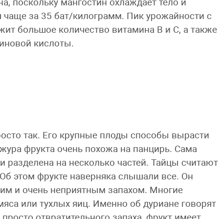
на, поскольку мангостин охлаждает тело и
я чаще за 35 бат/килограмм. Пик урожайности с
жит большое количество витамина В и С, а также
тиновой кислоты.
росто так. Его крупные плоды способы вырасти
ожура фрукта очень похожа на панцирь. Сама
и разделена на несколько частей. Тайцы считают
б этом фрукте наверняка слышали все. Он
им и очень неприятным запахом. Многие
яса или тухлых яиц. Именно об дуриане говорят
т просто отвратительного запаха, фрукт имеет