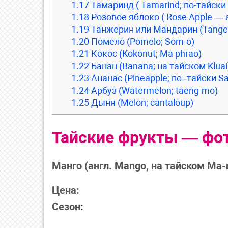
1.17
Тамаринд ( Tamarind; по-тайск
1.18
Розовое яблоко ( Rose Apple —
1.19
Танжерин или Мандарин (Tanger
1.20
Помело (Pomelo; Som-o)
1.21
Кокос (Kokonut; Ma phrao)
1.22
Банан (Banana; на тайском Kluai
1.23
Ананас (Pineapple; по–тайски Sa
1.24
Арбуз (Watermelon; taeng-mo)
1.25
Дыня (Melon; cantaloup)
Тайские фрукты — фот
Манго (англ. Mango, на тайском Ma
Цена:
Сезон: