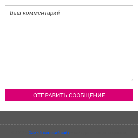
©
2017
~
Самый женский сайт
~ сайт для женщин о красоте,