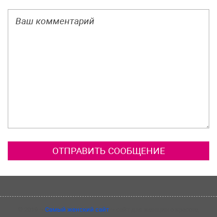
©
2019
~
Самый женский сайт
~ сайт для женщин о красоте,