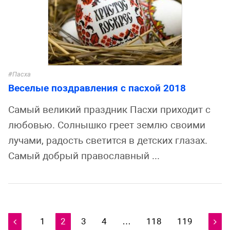
Пасха
Веселые поздравления с пасхой 2018
Самый великий праздник Пасхи приходит с
любовью. Солнышко греет землю своими
лучами, радость светится в детских глазах.
Самый добрый православный ...
1
2
3
4
…
118
119
Навигация

