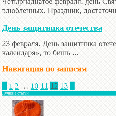
Четырнадцатое февраля, день Свя
влюбленных. Праздник, достаточно
День защитника отечества
23 февраля. День защитника отече
календаря», то бишь ...
Навигация по записям

1
2
…
10
11
12
13

Лучшие статьи