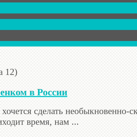
а 12)
бенком в России
 хочется сделать необыкновенно-с
ходит время, нам ...