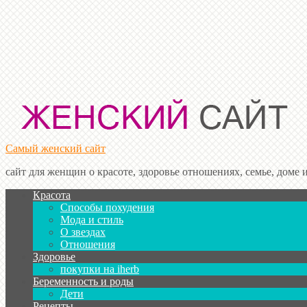
Самый женский сайт
сайт для женщин о красоте, здоровье отношениях, семье, доме и 
Красота
Способы похудения
Мода и стиль
О звездах
Отношения
Здоровье
покупки на iherb
Беременность и роды
Дети
Рецепты