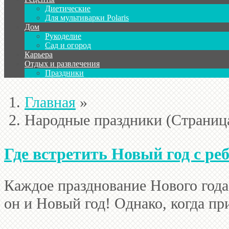
Диетические
Для мультиварки Polaris
Дом
Рукоделие
Сад и огород
Карьера
Отдых и развлечения
Праздники
Главная
»
Народные праздники
(Страниц
Где встретить Новый год с ре
Каждое празднование Нового года
он и Новый год! Однако, когда при