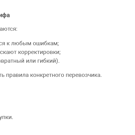
рифа
аются:
тся к любым ошибкам;
скают корректировки;
звратный или гибкий).
ть правила конкретного перевозчика.
упки.