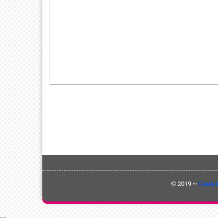
©
2019
~
Самый