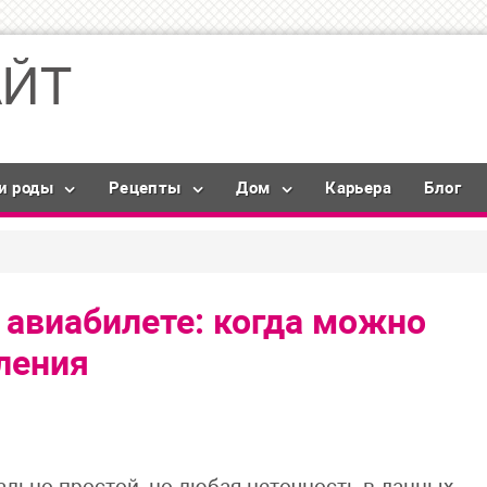
и роды
Рецепты
Дом
Карьера
Блог
авиабилете: когда можно
ления
льно простой, но любая неточность в данных